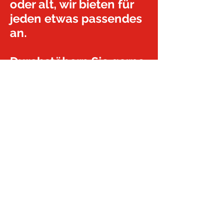
oder alt, wir bieten für
jeden etwas passendes
an.
Durchstöbern Sie gerne
unseren Internetauftritt
und finden auch eine
passende Gruppe und
wer weiss , vielleicht
sieht man sich ja schon
bald in der Halle oder
bei einer unserer
Veranstaltungen.
Werden Sie noch heute
Mitglied beim TSV